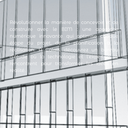
Révolutionner la manière de concevoir et de
construire avec le BIM : une approche
numérique innovante qui optimise chaque
étape du projet, de la planification à la
réalisation. À Calais, découvrez un bureau
d’étude où la technologie et l’expertise se
rencontrent pour transformer les idées en
réalité.